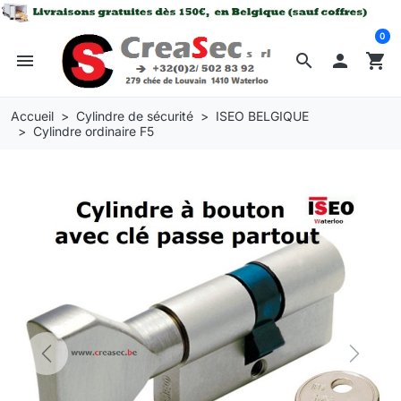
0
menu
search

shopping_cart
Accueil
Cylindre de sécurité
ISEO BELGIQUE
Cylindre ordinaire F5
Previous
Next