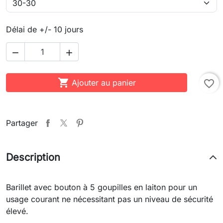
Délai de +/- 10 jours



Ajouter au panier
favorite_border
Partager
Description
Barillet avec bouton à 5 goupilles en laiton pour un
usage courant ne nécessitant pas un niveau de sécurité
élevé.