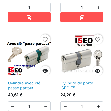




Ajouter au panier
Ajouter au pan


favorite_border
favorite_border


Cylindre avec clé
Cylindre de porte
passe partout
ISEO F5
49,61 €
24,20 €



