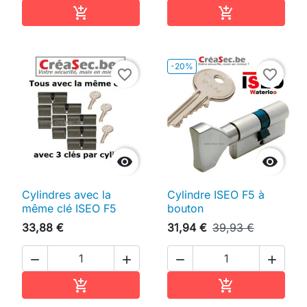
Ajouter au panier
Ajouter au pan


-20%
favorite_border
favorite_border


Cylindres avec la
Cylindre ISEO F5 à
même clé ISEO F5
bouton
33,88 €
31,94 €
39,93 €




Ajouter au panier
Ajouter au pan

