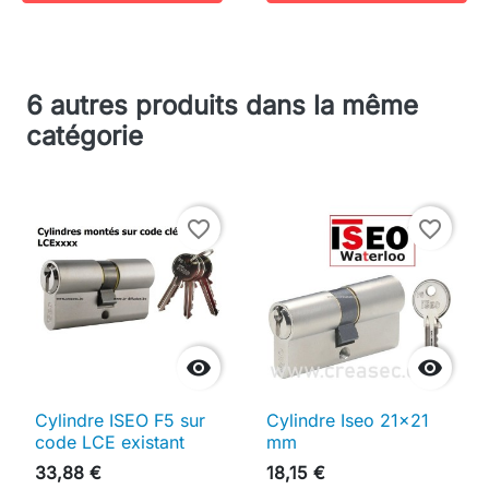
6 autres produits dans la même
catégorie
favorite_border
favorite_border


Cylindre ISEO F5 sur
Cylindre Iseo 21x21
code LCE existant
mm
33,88 €
18,15 €