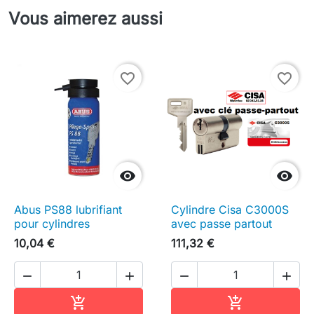
Vous aimerez aussi
favorite_border
favorite_border


Abus PS88 lubrifiant
Cylindre Cisa C3000S
pour cylindres
avec passe partout
10,04 €
111,32 €




Ajouter au panier
Ajouter au pa

