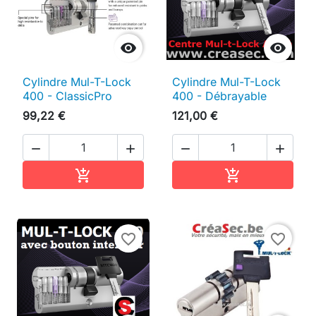


Cylindre Mul-T-Lock
Cylindre Mul-T-Lock
400 - ClassicPro
400 - Débrayable
99,22 €
121,00 €




Ajouter au panier
Ajouter au pan


favorite_border
favorite_border