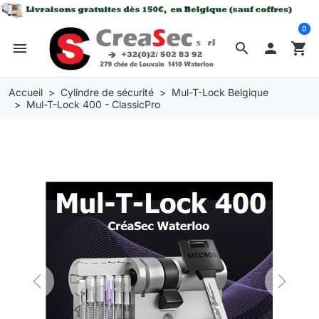
0
menu
search

shopping_cart
Accueil
Cylindre de sécurité
Mul-T-Lock Belgique
Mul-T-Lock 400 - ClassicPro
Previous
Next