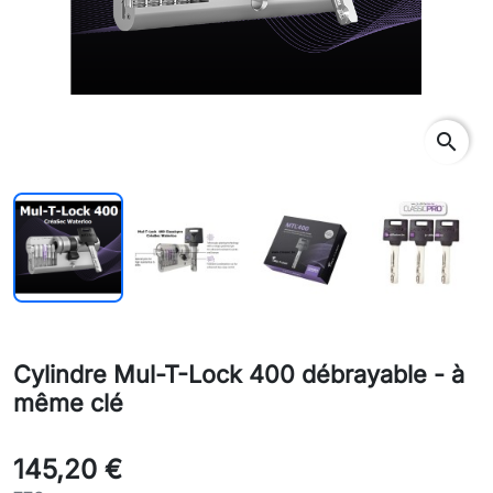
rch
search
Cylindre Mul-T-Lock 400 débrayable - à
même clé
145,20 €