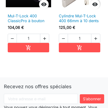


Mul-T-Lock 400
Cylindre Mul-T-Lock
ClassicPro à bouton
400 66mm à 10 dents
104,06 €
125,00 €




Ajouter au panier
Ajouter au pan


Recevez nos offres spéciales
Vous pouvez vous désinscrire à tout moment. Vous