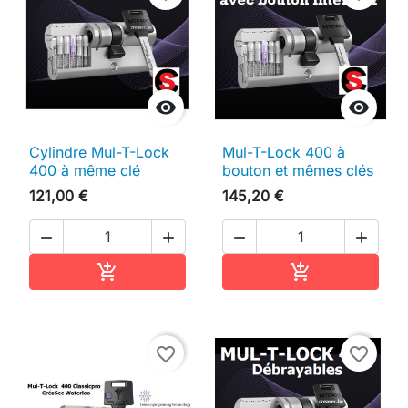


Cylindre Mul-T-Lock
Mul-T-Lock 400 à
400 à même clé
bouton et mêmes clés
121,00 €
145,20 €




Ajouter au panier
Ajouter au pan


favorite_border
favorite_border