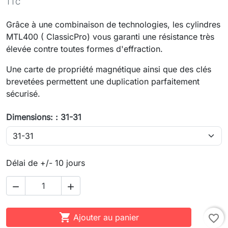
TTC
Grâce à une combinaison de technologies, les cylindres
MTL400 ( ClassicPro) vous garanti une résistance très
élevée contre toutes formes d'effraction.
Une carte de propriété magnétique ainsi que des clés
brevetées permettent une duplication parfaitement
sécurisé.
Dimensions: : 31-31
Délai de +/- 10 jours



Ajouter au panier
favorite_border