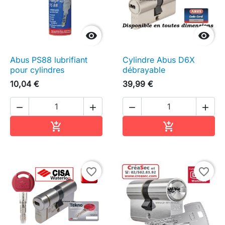


Abus PS88 lubrifiant
Cylindre Abus D6X
pour cylindres
débrayable
10,04 €
39,99 €




Ajouter au panier
Ajouter au pa


favorite_border
favorite_border