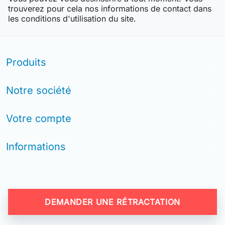
trouverez pour cela nos informations de contact dans
les conditions d'utilisation du site.
Produits
arrow_drop_down
Notre société
arrow_drop_down
Votre compte
arrow_drop_down
Informations
arrow_drop_down
DEMANDER UNE RÉTRACTATION