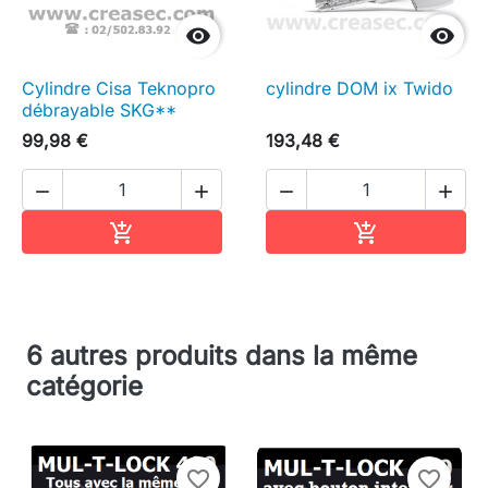


Cylindre Cisa Teknopro
cylindre DOM ix Twido
débrayable SKG**
99,98 €
193,48 €




Ajouter au panier
Ajouter au pa


6 autres produits dans la même
catégorie
favorite_border
favorite_border