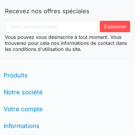
Recevez nos offres spéciales
Vous pouvez vous désinscrire à tout moment. Vous
trouverez pour cela nos informations de contact dans
les conditions d'utilisation du site.
Produits
arrow_drop_down
Notre société
arrow_drop_down
Votre compte
arrow_drop_down
Informations
arrow_drop_down