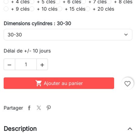
+ 4 clés
+ 5 clés
+ 6 clés
+ 7 clés
+ 8 clés
+ 9 clés
+ 10 clés
+ 15 clés
+ 20 clés
Dimensions cylindres : 30-30
Délai de +/- 10 jours



Ajouter au panier
favorite_border
Partager
Description