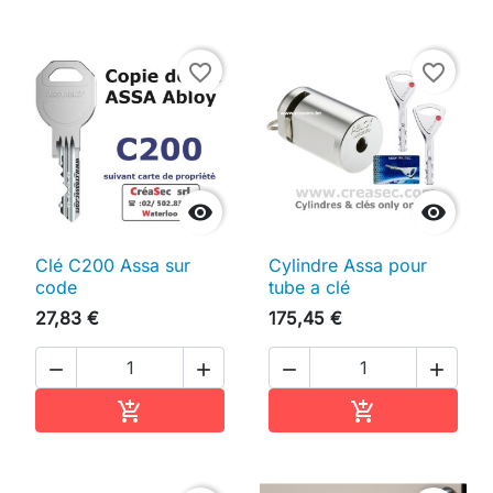
favorite_border
favorite_border


Clé C200 Assa sur
Cylindre Assa pour
code
tube a clé
27,83 €
175,45 €




Ajouter au panier
Ajouter au pan

