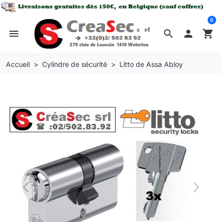
0
menu
search

shopping_cart
Accueil
Cylindre de sécurité
Litto de Assa Abloy
Previous
Next