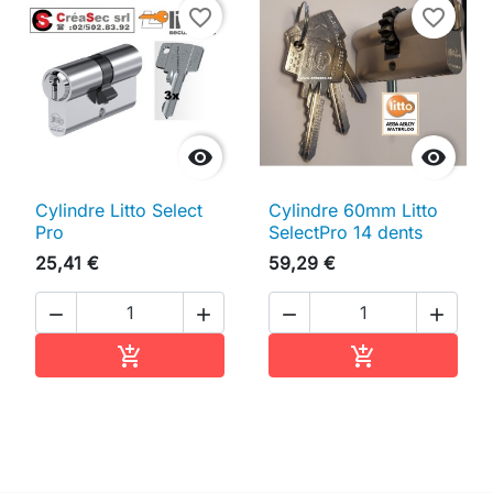
favorite_border
favorite_border


Cylindre Litto Select
Cylindre 60mm Litto
Pro
SelectPro 14 dents
25,41 €
59,29 €




Ajouter au panier
Ajouter au pan

