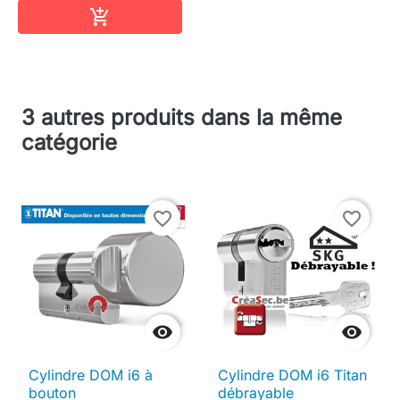
Ajouter au panier

3 autres produits dans la même
catégorie
favorite_border
favorite_border


Cylindre DOM i6 à
Cylindre DOM i6 Titan
bouton
débrayable