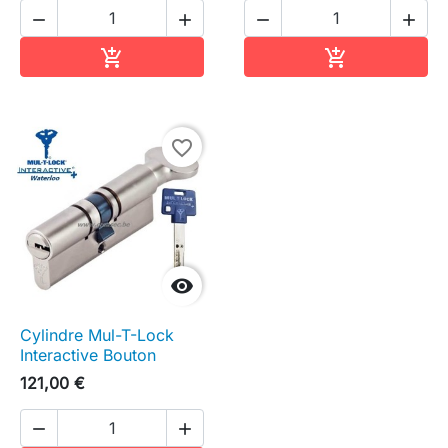




Ajouter au panier
Ajouter au pa


favorite_border

Cylindre Mul-T-Lock
Interactive Bouton
121,00 €

