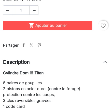



Ajouter au panier
favorite_border
Partager
Description
Cylindre Dom i6 Titan
6 paires de goupilles
2 pistons en acier durci (contre le forage)
protection contre les coups,
3 clés réversibles gravées
1 code card