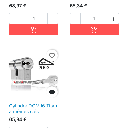
68,97 €
65,34 €




Ajouter au panier
Ajouter au pan


favorite_border

Cylindre DOM I6 Titan
a mêmes clés
65,34 €