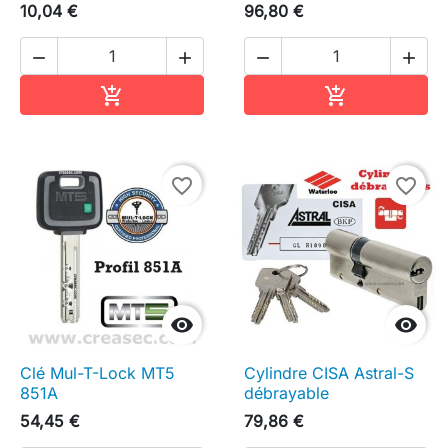
10,04 €
96,80 €




Ajouter au panier
Ajouter au pa


favorite_border
favorite_border


Clé Mul-T-Lock MT5
Cylindre CISA Astral-S
851A
débrayable
54,45 €
79,86 €