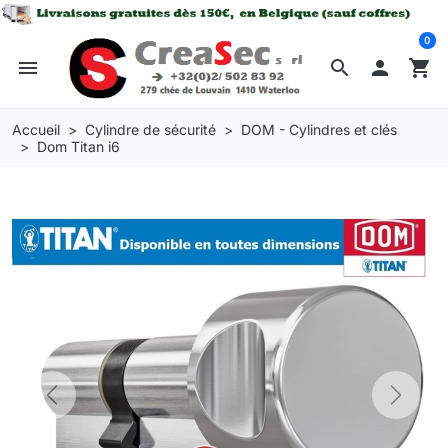
0
menu
search

shopping_cart
Accueil
Cylindre de sécurité
DOM - Cylindres et clés
Dom Titan i6
Previous
Next