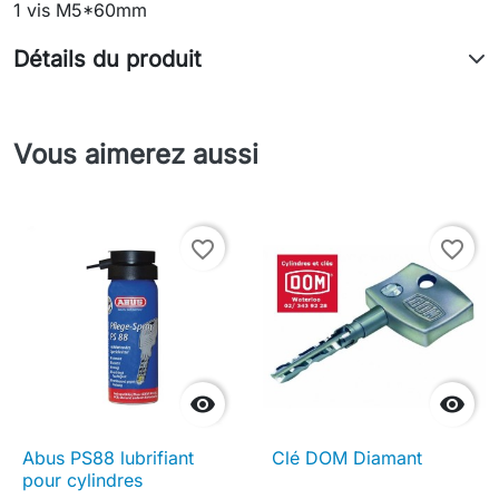
1 vis M5*60mm
Détails du produit
Vous aimerez aussi
favorite_border
favorite_border


Abus PS88 lubrifiant
Clé DOM Diamant
pour cylindres