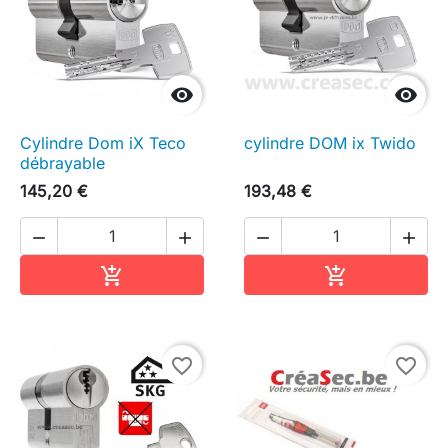


Cylindre Dom iX Teco
cylindre DOM ix Twido
débrayable
145,20 €
193,48 €




Ajouter au panier
Ajouter au pa


favorite_border
favorite_border