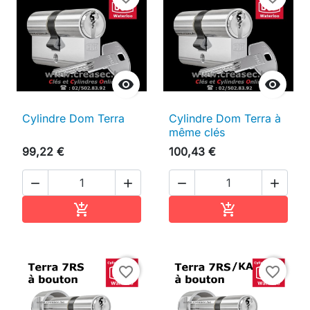


Cylindre Dom Terra
Cylindre Dom Terra à
même clés
99,22 €
100,43 €




Ajouter au panier
Ajouter au pan


favorite_border
favorite_border