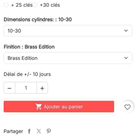
+ 25 clés
+30 clés
Dimensions cylindres: : 10-30
Finition : Brass Edition
Délai de +/- 10 jours



Ajouter au panier
favorite_border
Partager