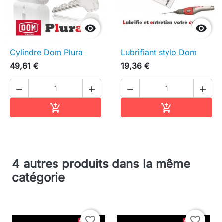


Cylindre Dom Plura
Lubrifiant stylo Dom
49,61 €
19,36 €




Ajouter au panier
Ajouter au pa


4 autres produits dans la même
catégorie
favorite_border
favorite_border