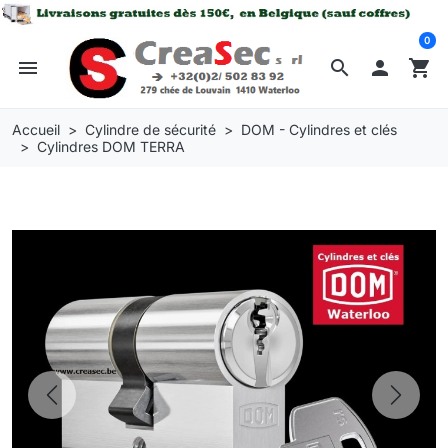
0
menu
search

shopping_cart
Accueil
Cylindre de sécurité
DOM - Cylindres et clés
Cylindres DOM TERRA
Previous
Next