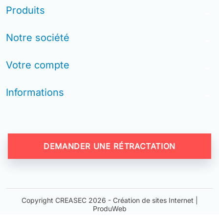
Produits
arrow_drop_down
Notre société
arrow_drop_down
Votre compte
arrow_drop_down
Informations
arrow_drop_down
DEMANDER UNE RÉTRACTATION
Copyright CREASEC 2026 -
Création de sites Internet |
ProduWeb