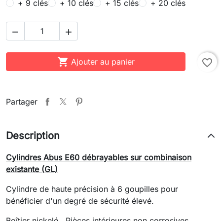
+ 9 clés
+ 10 clés
+ 15 clés
+ 20 clés



Ajouter au panier
favorite_border
Partager
Description
Cylindres Abus E60 débrayables sur combinaison
existante (GL)
Cylindre de haute précision à 6 goupilles pour
bénéficier d'un
degré de sécurité élevé.
Boîtier nickelé.
Pièces intérieures non corrosives