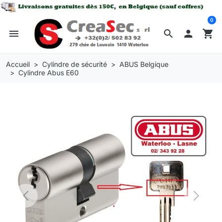
0
menu
search

shopping_cart
Accueil
Cylindre de sécurité
ABUS Belgique
Cylindre Abus E60
Previous
Next