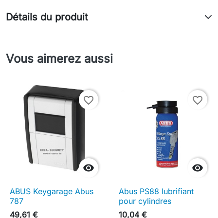
Détails du produit
Vous aimerez aussi
favorite_border
favorite_border


ABUS Keygarage Abus
Abus PS88 lubrifiant
787
pour cylindres
49,61 €
10,04 €