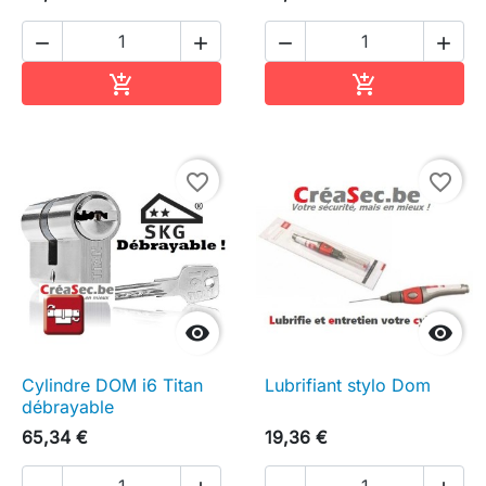




Ajouter au panier
Ajouter au pa


favorite_border
favorite_border


Cylindre DOM i6 Titan
Lubrifiant stylo Dom
débrayable
65,34 €
19,36 €