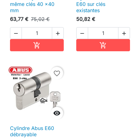
même clés 40 x40
E60 sur clés
mm
existantes
63,77 €
75,02 €
50,82 €




Ajouter au panier
Ajouter au pan


favorite_border

Cylindre Abus E60
débrayable