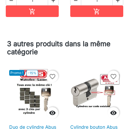




Ajouter au panier
Ajouter au pa


3 autres produits dans la même
catégorie
Promo !
-15%
favorite_border
favorite_border


Duo de cylindre Abus
Cylindre bouton Abus