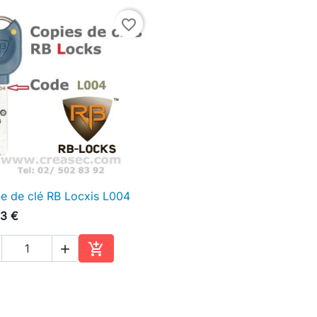
favorite_border
e de clé RB Locxis L004

Aperçu rapide
3 €


Ajouter au panier