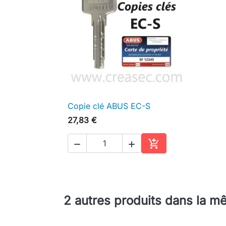
Copie clé ABUS EC-S

Aperçu rapide
27,83 €



Ajouter au panier
2 autres produits dans la m