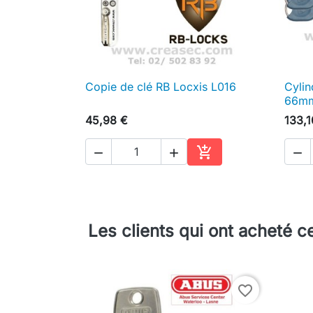
Copie de clé RB Locxis L016
Cylin

Aperçu rapide
66m
45,98 €
133,1




Ajouter au panier
Les clients qui ont acheté c
favorite_border