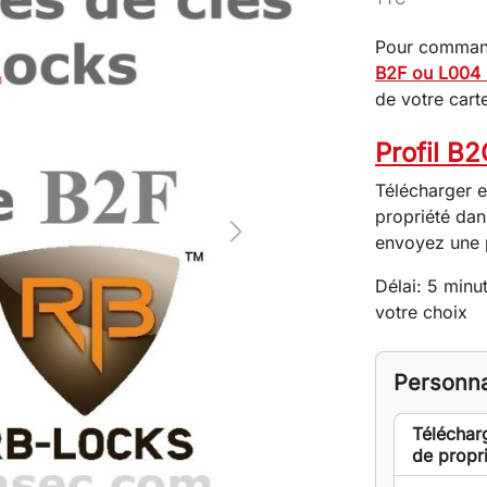
Pour command
B2F ou L004
de votre cart
Profil B
Télécharger e
propriété dan
Next
envoyez une 
Délai: 5 minu
votre choix
Personna
Télécharg
de propr