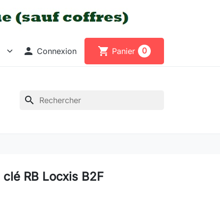

shopping_cart
0
Connexion
Panier
search
 clé RB Locxis B2F