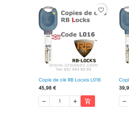
favorite_border
Copie de clé RB Locxis L016
Copi

Aperçu rapide
45,98 €
39,9




Ajouter au panier