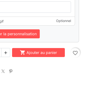
Optionnel
gif
er la personnalisation

Ajouter au panier
favorite_border
