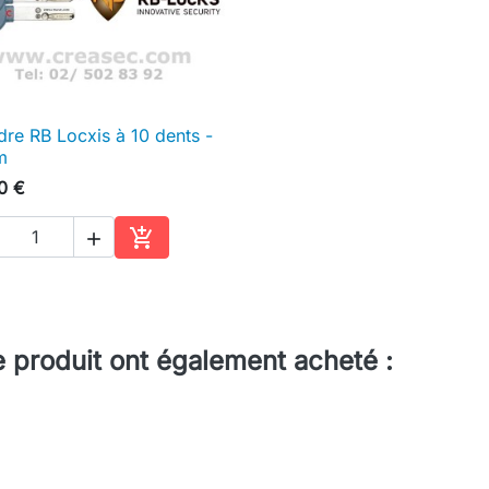
dre RB Locxis à 10 dents -

Aperçu rapide
m
0 €


Ajouter au panier
e produit ont également acheté :