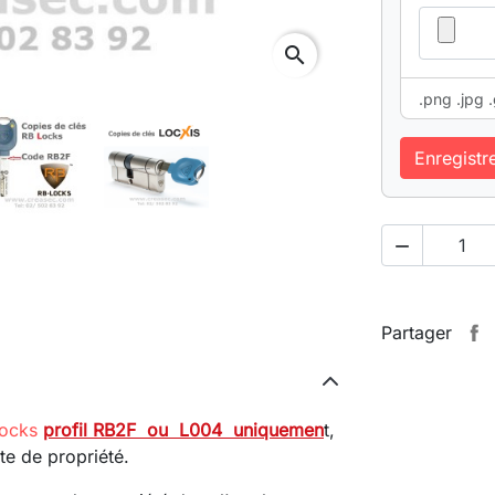
search
.png .jpg .
Enregistr

Partager
ocks
profil RB2F ou L004 uniquemen
t,
te de propriété.