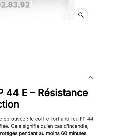
search
FP 44 E – Résistance
ction
té éprouvée : le coffre-fort anti-feu FP 44
fiée. Cela signifie qu’en cas d’incendie,
 protégés pendant au moins 60 minutes
.