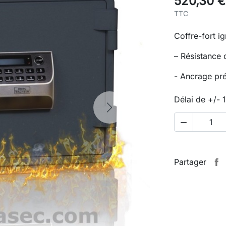
520,30 €
TTC
Coffre-fort i
– Résistance 
- Ancrage pr
Délai de +/- 
Next

Partager