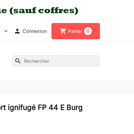

shopping_cart
0
Connexion
Panier
search
ort ignifugé FP 44 E Burg