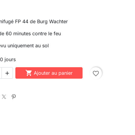
gnifugé FP 44 de Burg Wachter
de 60 minutes contre le feu
évu uniquement au sol
10 jours

Ajouter au panier
favorite_border
