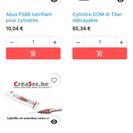


Abus PS88 lubrifiant
Cylindre DOM i6 Titan
pour cylindres
débrayable
10,04 €
65,34 €




Ajouter au panier
Ajouter au pa


favorite_border
