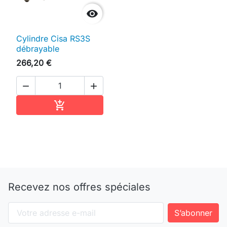

Cylindre Cisa RS3S
débrayable
266,20 €


Ajouter au panier

Recevez nos offres spéciales