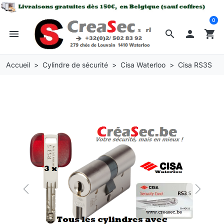
0
menu
search

shopping_cart
Accueil
Cylindre de sécurité
Cisa Waterloo
Cisa RS3S
Previous
Next