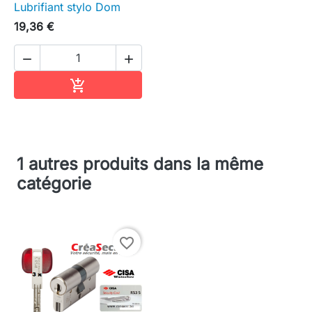
Lubrifiant stylo Dom
19,36 €


Ajouter au panier

1 autres produits dans la même
catégorie
favorite_border