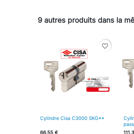
9 autres produits dans la m
favorite_border
Cylindre Cisa C3000 SKG**
Cyli

Aperçu rapide
pass
66,55 €
111,