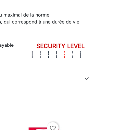
au maximal de la norme
 qui correspond à une durée de vie
SECURITY LEVEL
1
2
3
4
5
6
7
favorite_border