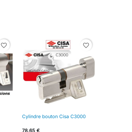
favorite_border
favorite_border
Cylindre bouton Cisa C3000

Aperçu rapide
78,65 €