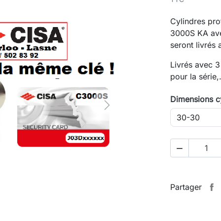
Cylindres pr
3000S KA avec
seront livrés
Livrés avec 3
pour la série,
Dimensions c
Next

Partager