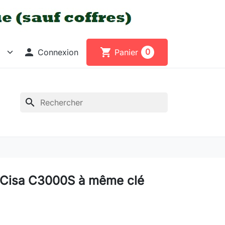

shopping_cart
0
Connexion
Panier
search
 Cisa C3000S à même clé