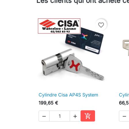
Les clients qui ont acheté c
favorite_border
Cylindre Cisa AP4S System
Cyli

Aperçu rapide
199,65 €
66,5




Ajouter au panier