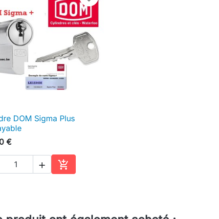
ndre DOM Sigma Plus

Aperçu rapide
ayable
0 €


Ajouter au panier