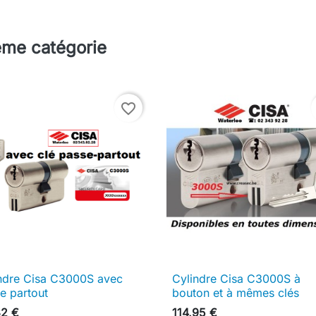
ême catégorie
favorite_border
ndre Cisa C3000S avec
Cylindre Cisa C3000S à

Aperçu rapide

Aperçu rapide
e partout
bouton et à mêmes clés
32 €
114,95 €