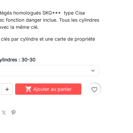
otégés homologués SKG*** type Cisa
 fonction danger inclue. Tous les cylindres
 avec la même clé.
 clés par cylindre et une carte de propriété
.
ylindres : 30-30

Ajouter au panier
favorite_border
