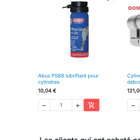
Abus PS88 lubrifiant pour
Cyli

Aperçu rapide
cylindres
débr
10,04 €
121,0




Ajouter au panier