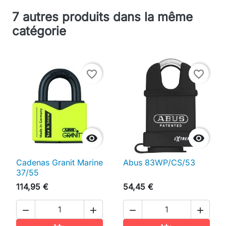
7 autres produits dans la même
catégorie
favorite_border
favorite_border


Cadenas Granit Marine
Abus 83WP/CS/53
37/55
114,95 €
54,45 €



