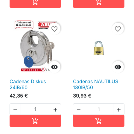
Ajouter au panier
Ajouter au pan


favorite_border
favorite_border


Cadenas Diskus
Cadenas NAUTILUS
24iB/60
180IB/50
42,35 €
39,93 €




Ajouter au panier
Ajouter au pan

