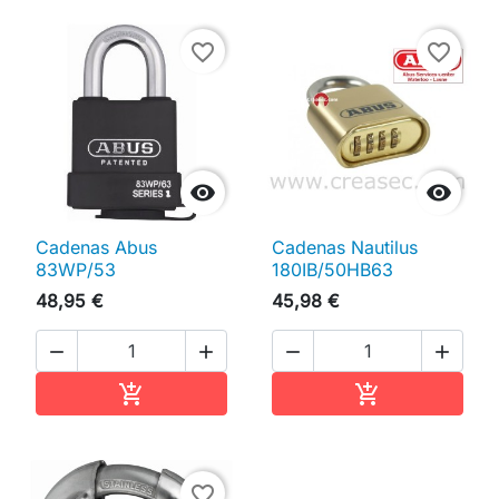
favorite_border
favorite_border


Cadenas Abus
Cadenas Nautilus
83WP/53
180IB/50HB63
48,95 €
45,98 €




Ajouter au panier
Ajouter au pan


favorite_border