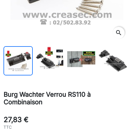
search
Burg Wachter Verrou RS110 à
Combinaison
27,83 €
TTC