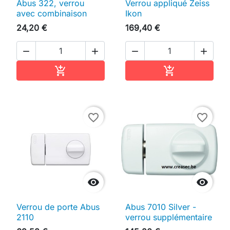
Abus 322, verrou
Verrou appliqué Zeiss
avec combinaison
Ikon
24,20 €
169,40 €




Ajouter au panier
Ajouter au pan


favorite_border
favorite_border


Verrou de porte Abus
Abus 7010 Silver -
2110
verrou supplémentaire