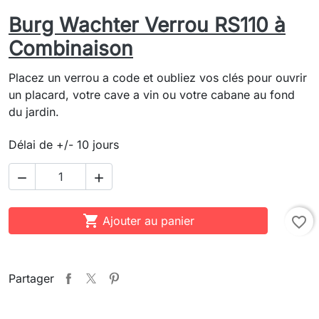
Burg Wachter Verrou RS110 à
Combinaison
Placez un verrou a code et oubliez vos clés pour ouvrir
un placard, votre cave a vin ou votre cabane au fond
du jardin.
Délai de +/- 10 jours



Ajouter au panier
favorite_border
Partager