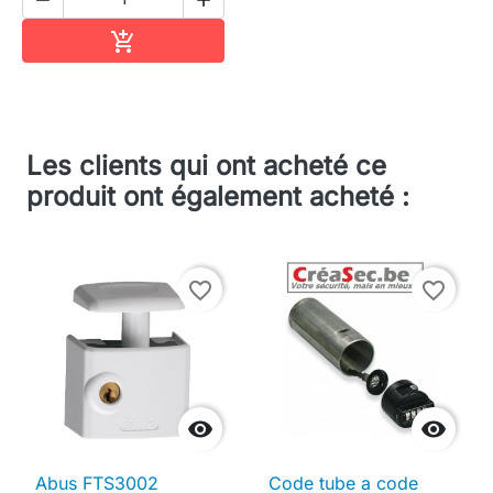
Ajouter au panier

Les clients qui ont acheté ce
produit ont également acheté :
favorite_border
favorite_border


Abus FTS3002
Code tube a code