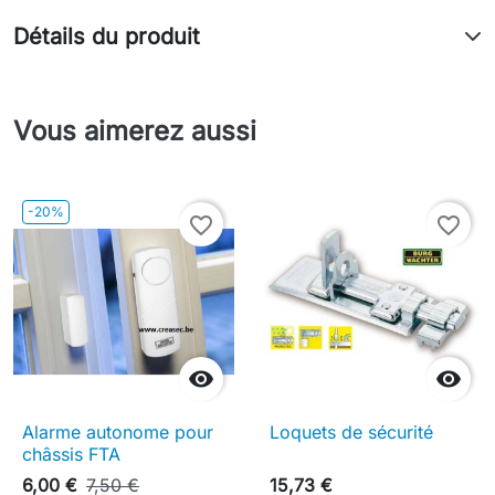
Détails du produit
Vous aimerez aussi
-20%
favorite_border
favorite_border


Alarme autonome pour
Loquets de sécurité
châssis FTA
6,00 €
7,50 €
15,73 €