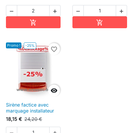




Ajouter au panier
Ajouter au pa


Promo !
-25%
favorite_border

Sirène factice avec
marquage installateur
18,15 €
24,20 €

