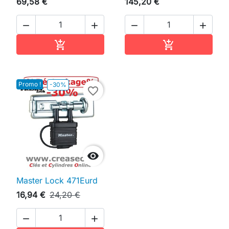
69,58 €
145,20 €




Ajouter au panier
Ajouter au pan


Promo !
-30%
favorite_border

Master Lock 471Eurd
16,94 €
24,20 €

