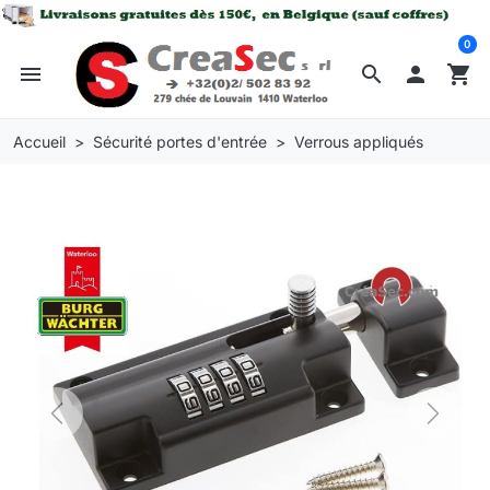
0
menu
search

shopping_cart
Accueil
Sécurité portes d'entrée
Verrous appliqués
Previous
Next