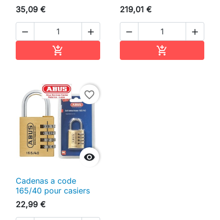
35,09 €
219,01 €




Ajouter au panier
Ajouter au pan


favorite_border

Cadenas a code
165/40 pour casiers
22,99 €