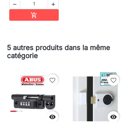


Ajouter au panier

5 autres produits dans la même
catégorie
favorite_border
favorite_border

