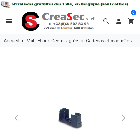
0
menu
search

shopping_cart
Accueil
Mul-T-Lock Center agréé
Cadenas et machoîres
Previous
Next