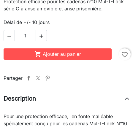
Protection efficace pour les cadenas n°10 Mul-T-Lock
série C à anse amovible et anse prisonnière.
Délai de +/- 10 jours



Ajouter au panier
favorite_border
Partager
Description
Pour une protection efficace, en fonte malléable
spécialement conçu pour les cadenas Mul-T-Lock N°10