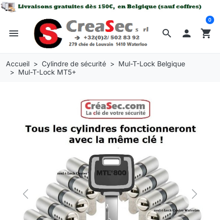
0
menu
search

shopping_cart
Accueil
Cylindre de sécurité
Mul-T-Lock Belgique
Mul-T-Lock MT5+
Previous
Next