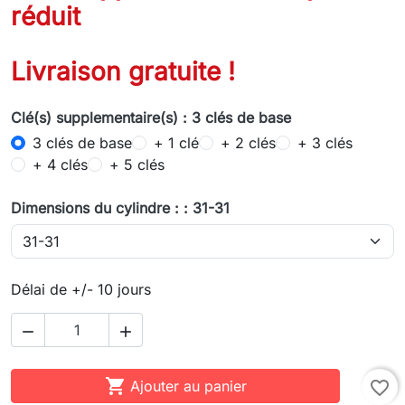
réduit
Livraison gratuite !
Clé(s) supplementaire(s) : 3 clés de base
3 clés de base
+ 1 clé
+ 2 clés
+ 3 clés
+ 4 clés
+ 5 clés
Dimensions du cylindre : : 31-31
Délai de +/- 10 jours



Ajouter au panier
favorite_border