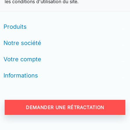
les conditions d'utilisation du site.
Produits
arrow_drop_down
Notre société
arrow_drop_down
Votre compte
arrow_drop_down
Informations
arrow_drop_down
DEMANDER UNE RÉTRACTATION