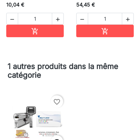
10,04 €
54,45 €




Ajouter au panier
Ajouter au pa


1 autres produits dans la même
catégorie
favorite_border