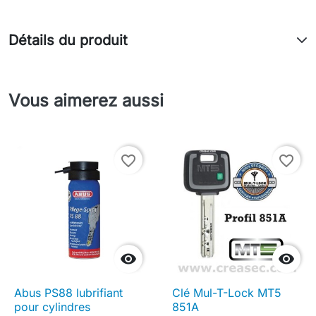
Détails du produit
Vous aimerez aussi
favorite_border
favorite_border


Abus PS88 lubrifiant
Clé Mul-T-Lock MT5
pour cylindres
851A