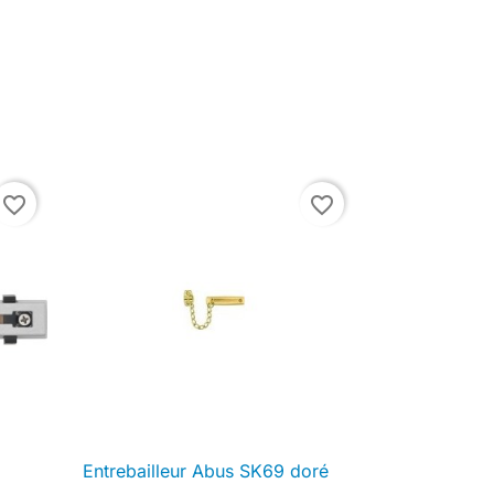
favorite_border
favorite_border
Entrebailleur Abus SK69 doré

Aperçu rapide