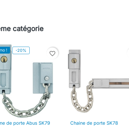
ême catégorie
mo !
-20%
favorite_border
ne de porte Abus SK79
Chaine de porte SK78

Aperçu rapide

Aperçu rapide