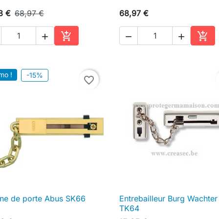
8 €
68,97 €
68,97 €





Ajouter au panier
Ajou
mo !
-15%
favorite_border
ne de porte Abus SK66
Entrebailleur Burg Wachter

Aperçu rapide

Aperçu rapide
TK64