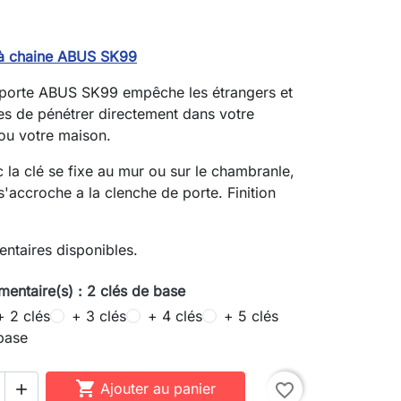
r à chaine ABUS SK99
 porte ABUS SK99 empêche les étrangers et
les de pénétrer directement dans votre
ou votre maison.
c la clé se fixe au mur ou sur le chambranle,
 s'accroche a la clenche de porte. Finition
ntaires disponibles.
mentaire(s) : 2 clés de base
+ 2 clés
+ 3 clés
+ 4 clés
+ 5 clés
base

Ajouter au panier
favorite_border
