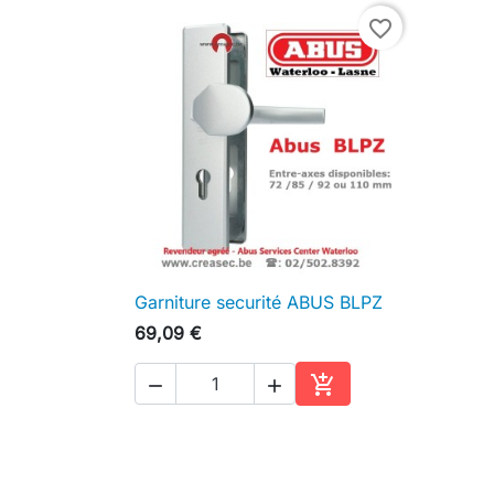
favorite_border
Garniture securité ABUS BLPZ

Aperçu rapide
69,09 €



Ajouter au panier