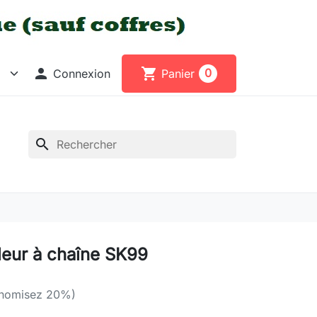

shopping_cart
0
Connexion
Panier
search
lleur à chaîne SK99
nomisez 20%)