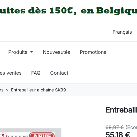
Produits
Nouveautés
Promotions
res ventes
FAQ
Contact
rs
Entrebailleur à chaîne SK99
Entrebai
68,97 €
(Éco
55,18 €