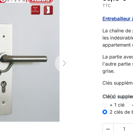
TTC
Entrebailleu
La chaîne de
les indésirab
appartement 
La partie ave
l'autre partie
Next
grise.
Clés suppléme
Clé(s) supple
+ 1 clé
2 clés de 
