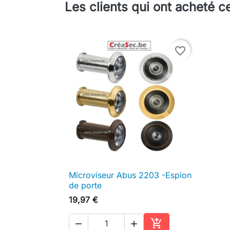
Les clients qui ont acheté c
favorite_border
Microviseur Abus 2203 -Espion

Aperçu rapide
de porte
19,97 €


