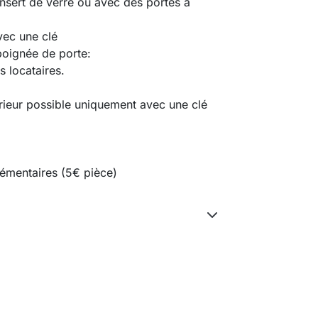
nsert de verre ou avec des portes à
avec une clé
poignée de porte:
s locataires.
érieur possible uniquement avec une clé
émentaires (5€ pièce)