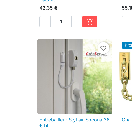
42,35 €
55,1




Ajouter au panier
Pro
favorite_border
Entrebailleur Styl air Socona 38
Chai

Aperçu rapide
€ ht