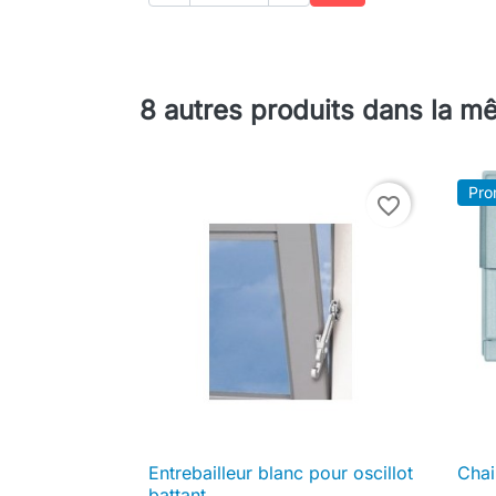
Ajouter au panier
8 autres produits dans la m
Pro
favorite_border
Entrebailleur blanc pour oscillot
Chai

Aperçu rapide
battant