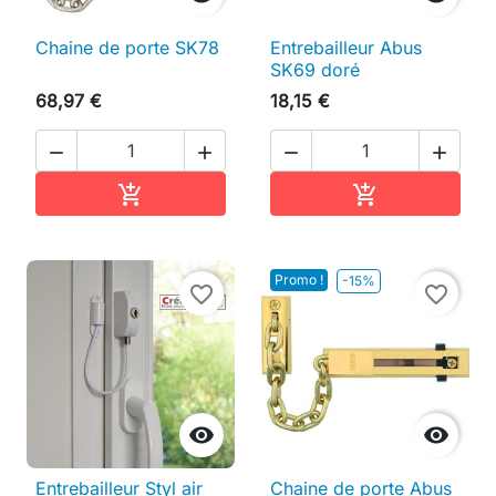
Chaine de porte SK78
Entrebailleur Abus
SK69 doré
68,97 €
18,15 €




Ajouter au panier
Ajouter au pan


Promo !
-15%
favorite_border
favorite_border


Entrebailleur Styl air
Chaine de porte Abus