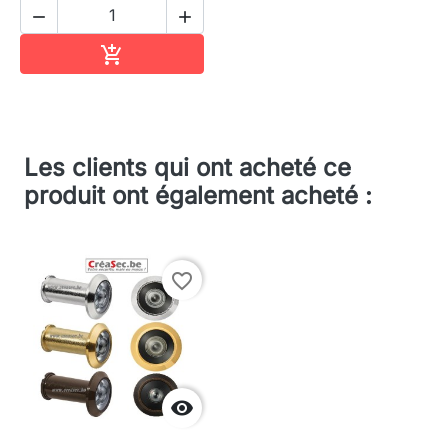


Ajouter au panier

Les clients qui ont acheté ce
produit ont également acheté :
favorite_border
