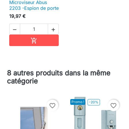
Microviseur Abus
2203 -Espion de porte
19,97 €


Ajouter au panier

8 autres produits dans la même
catégorie
Promo !
-20%
favorite_border
favorite_border