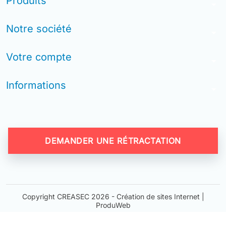
Produits
arrow_drop_down
Notre société
arrow_drop_down
Votre compte
arrow_drop_down
Informations
arrow_drop_down
DEMANDER UNE RÉTRACTATION
Copyright CREASEC 2026 -
Création de sites Internet |
ProduWeb