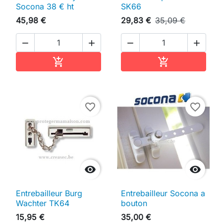
Socona 38 € ht
SK66
45,98 €
29,83 €
35,09 €




Ajouter au panier
Ajouter au pan


favorite_border
favorite_border


Entrebailleur Burg
Entrebailleur Socona a
Wachter TK64
bouton
15,95 €
35,00 €