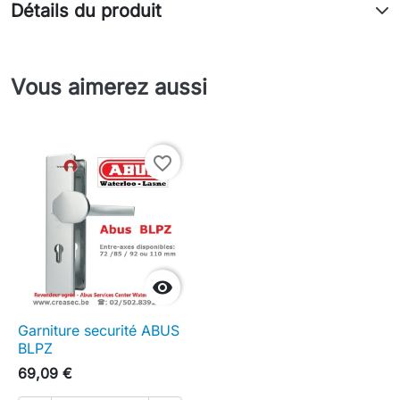
Détails du produit
Vous aimerez aussi
favorite_border

Garniture securité ABUS
BLPZ
69,09 €