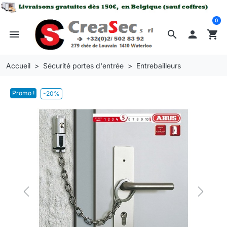
0
menu
search

shopping_cart
Accueil
Sécurité portes d'entrée
Entrebailleurs
Promo !
-20%
Previous
Next