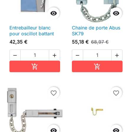


Entrebailleur blanc
Chaine de porte Abus
pour oscillot battant
SK79
42,35 €
55,18 €
68,97 €




Ajouter au panier
Ajouter au pan


favorite_border
favorite_border

