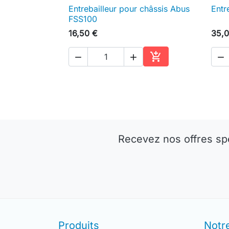
Entrebailleur pour châssis Abus
Entr

Aperçu rapide
FSS100
16,50 €
35,0




Ajouter au panier
Recevez nos offres sp
Produits
Notr