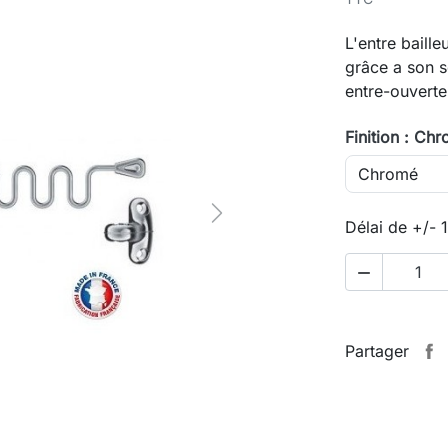
L'entre baill
grâce a son se
entre-ouverte
Finition : Ch
Next
Délai de +/- 

Partager