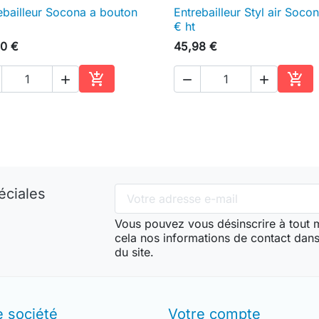
ebailleur Socona a bouton
Entrebailleur Styl air Soco

Aperçu rapide

Aperçu rapide
€ ht
0 €
45,98 €





Ajouter au panier
Ajou
éciales
Vous pouvez vous désinscrire à tout
cela nos informations de contact dans 
du site.
e société
Votre compte