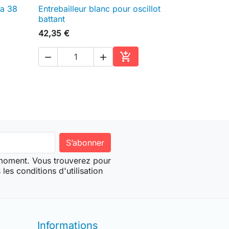
na 38
Entrebailleur blanc pour oscillot

Aperçu rapide
battant
42,35 €



ter au panier
Ajouter au panier
 moment. Vous trouverez pour
les conditions d'utilisation
Informations