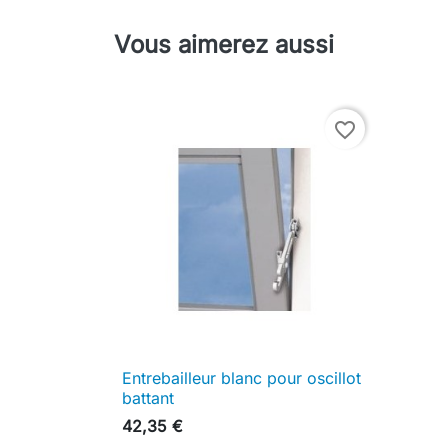
Vous aimerez aussi
favorite_border
Entrebailleur blanc pour oscillot

Aperçu rapide
battant
42,35 €