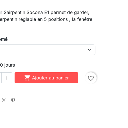
eur Sairpentin Socona E1 permet de garder,
rpentin réglable en 5 positions , la fenêtre
romé
10 jours

Ajouter au panier
favorite_border
