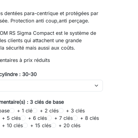
és dentées para-centrique et protégées par
e. Protection anti coup,anti perçage.
OM RS Sigma Compact est le système de
es clients qui attachent une grande
la sécurité mais aussi aux coûts.
ntaires à prix réduits
cylindre : 30-30
mentaire(s) : 3 clés de base
base
+ 1 clé
+ 2 clés
+ 3 clés
+ 5 clés
+ 6 clés
+ 7 clés
+ 8 clés
+ 10 clés
+ 15 clés
+ 20 clés