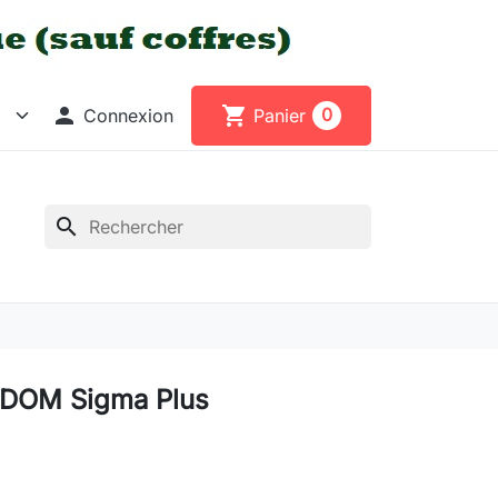

shopping_cart
0
Connexion
Panier
search
 DOM Sigma Plus