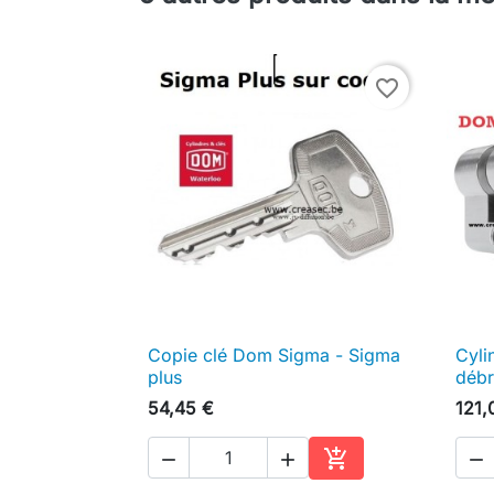
favorite_border
Copie clé Dom Sigma - Sigma
Cyli

Aperçu rapide
plus
débr
54,45 €
121,




Ajouter au panier