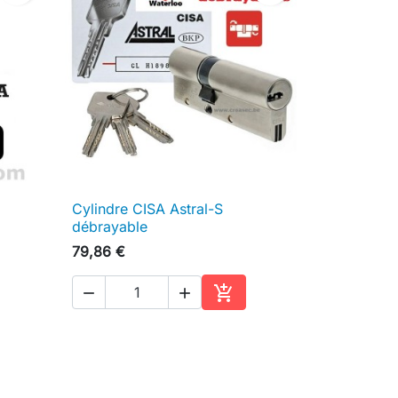
Cylindre CISA Astral-S

Aperçu rapide
débrayable
79,86 €



ter au panier
Ajouter au panier