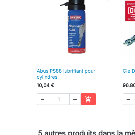
Abus PS88 lubrifiant pour
Clé 

Aperçu rapide
cylindres
10,04 €
96,8




Ajouter au panier
5 autres produits dans la m