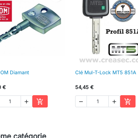
DOM Diamant
Clé Mul-T-Lock MT5 851A

Aperçu rapide

Aperçu rapide
0 €
54,45 €





Ajouter au panier
Ajou
ême catégorie