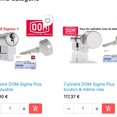
favorite_border
ndre DOM Sigma Plus
Cylindre DOM Sigma Plus

Aperçu rapide

Aperçu rapide
ayable
bouton & même clés
00 €
117,37 €





Ajouter au panier
Ajou