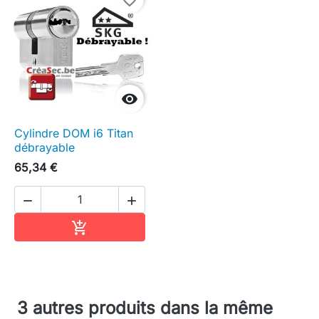
favorite_border

Cylindre DOM i6 Titan
débrayable
65,34 €


Ajouter au panier

3 autres produits dans la même