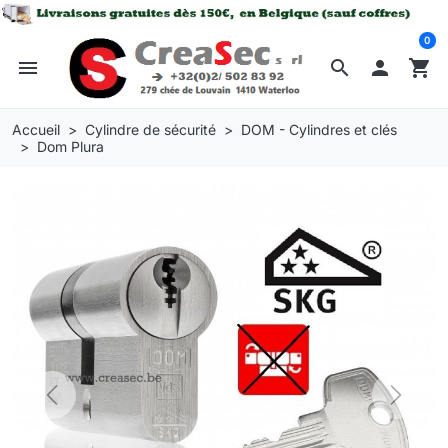
0
menu
search

shopping_cart
Accueil
Cylindre de sécurité
DOM - Cylindres et clés
Dom Plura
Previous
Next