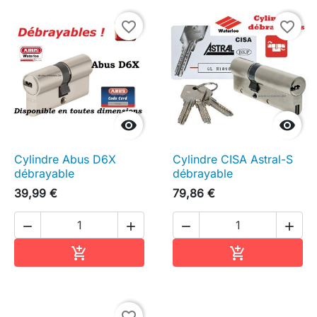
favorite_border
favorite_border


Cylindre Abus D6X
Cylindre CISA Astral-S
débrayable
débrayable
39,99 €
79,86 €




Ajouter au panier
Ajouter au pa

