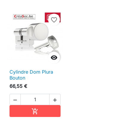
favorite_border

Cylindre Dom Plura
Bouton
66,55 €


Ajouter au panier
