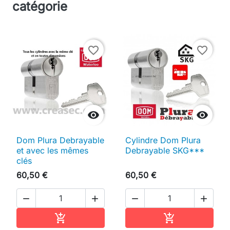
catégorie
favorite_border
favorite_border


Dom Plura Debrayable
Cylindre Dom Plura
et avec les mêmes
Debrayable SKG***
clés
60,50 €
60,50 €




Ajouter au panier
Ajouter au pan

