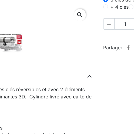
+ 4 clés
search

Partager
s clés réversibles et avec 2 éléments
rimantes 3D. Cylindre livré avec carte de
es