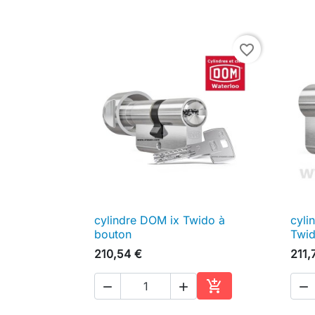
favorite_border
cylindre DOM ix Twido à
cyli

Aperçu rapide
bouton
Twi
210,54 €
211,




Ajouter au panier