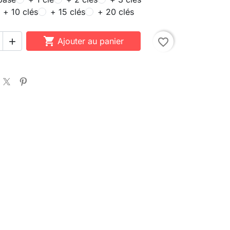
+ 10 clés
+ 15 clés
+ 20 clés

Ajouter au panier
favorite_border
