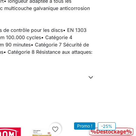
rt• longueur adaptée à tous les
vec multicouche galvanique anticorrosion
ts de contrôle pour les discs• EN 1303
mum 100.000 cycles• Catégorie 4
um 90 minutes• Catégorie 7 Sécurité de
s• Catégorie 8 Résistance aux attaques:
Promo !
-25%
favorite_border