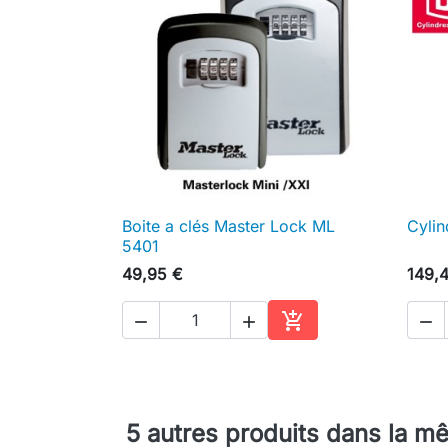
Boite a clés Master Lock ML
Cyli

Aperçu rapide
5401
49,95 €
149,




Ajouter au panier
5 autres produits dans la m