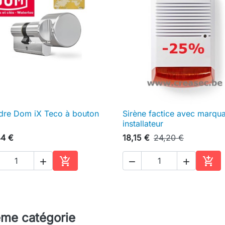
ndre Dom iX Teco à bouton
Sirène factice avec marqu

Aperçu rapide

Aperçu rapide
installateur
44 €
18,15 €
24,20 €





Ajouter au panier
Ajou
ême catégorie