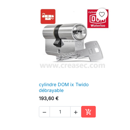
favorite_border
cylindre DOM ix Twido

Aperçu rapide
débrayable
193,60 €



Ajouter au panier