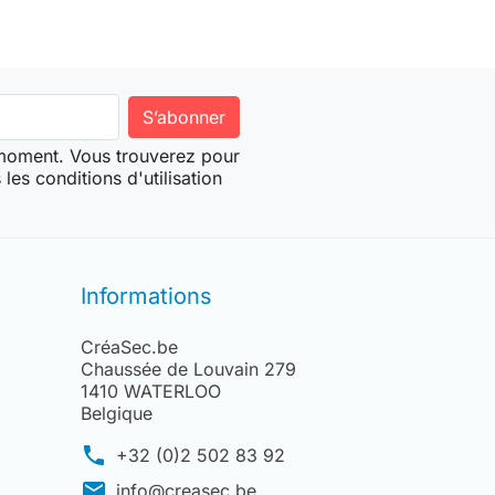
 moment. Vous trouverez pour
les conditions d'utilisation
Informations
CréaSec.be
Chaussée de Louvain 279
1410 WATERLOO
Belgique
phone
+32 (0)2 502 83 92
mail
info@creasec.be