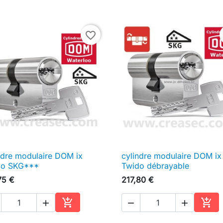
favorite_border
ndre modulaire DOM ix
cylindre modulaire DOM ix

Aperçu rapide

Aperçu rapide
do SKG***
Twido débrayable
75 €
217,80 €





Ajouter au panier
Ajou