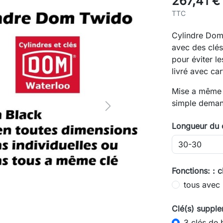
267,41 €
TTC
Cylindre Dom
avec des clés
pour éviter l
livré avec car
Mise a même 
simple deman
Next
Longueur du 
Fonctions: : c
tous avec
Clé(s) supple
3 clés de 