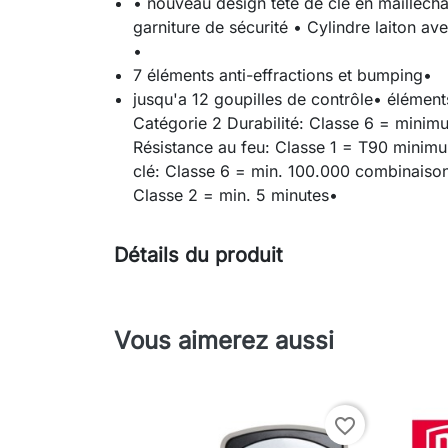
• nouveau design tête de clé en maillecha
garniture de sécurité • Cylindre laiton a
•
7 éléments anti-effractions et bumping•
jusqu'a 12 goupilles de contrôle• élémen
Catégorie 2 Durabilité: Classe 6 = mini
Résistance au feu: Classe 1 = T90 minim
clé: Classe 6 = min. 100.000 combinaison
Classe 2 = min. 5 minutes•
Détails du produit
Vous aimerez aussi
favorite_border