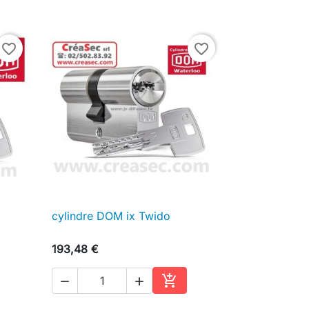
favorite_border
favorite_border
cylindre DOM ix Twido

Aperçu rapide
193,48 €



ter au panier
Ajouter au panier