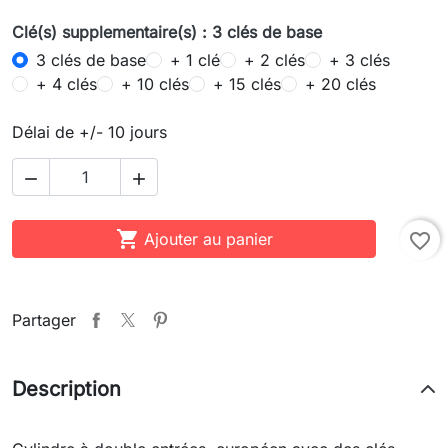
Clé(s) supplementaire(s) : 3 clés de base
3 clés de base
+ 1 clé
+ 2 clés
+ 3 clés
+ 4 clés
+ 10 clés
+ 15 clés
+ 20 clés
Délai de +/- 10 jours



Ajouter au panier
favorite_border
Partager
Description