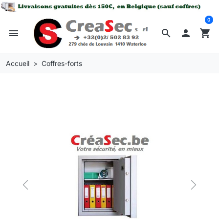
0
menu
search

shopping_cart
Accueil
Coffres-forts
Previous
Next