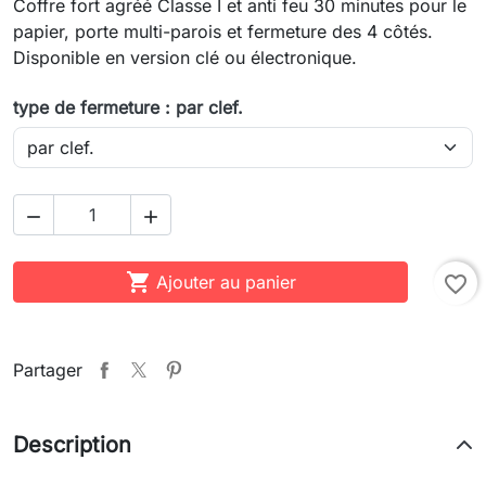
Coffre fort agréé Classe I et anti feu 30 minutes pour le
papier, porte multi-parois et fermeture des 4 côtés.
Disponible en version clé ou électronique.
type de fermeture : par clef.



Ajouter au panier
favorite_border
Partager
Description