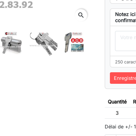
Notez ici
search
confirma
250 carac
Enregistr
Quantité
R
3
Délai de +/- 