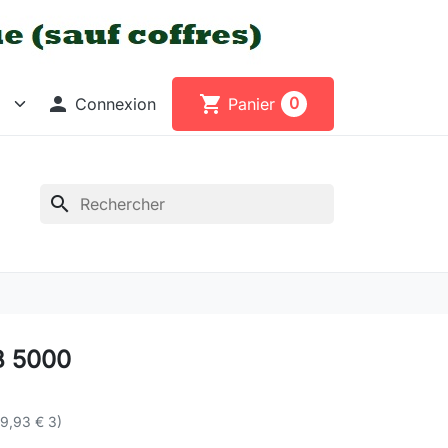

shopping_cart
0
Connexion
Panier
search
B 5000
9,93 € 3)