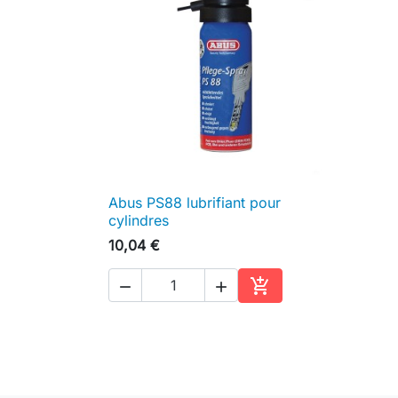
Abus PS88 lubrifiant pour

Aperçu rapide
cylindres
10,04 €



Ajouter au panier