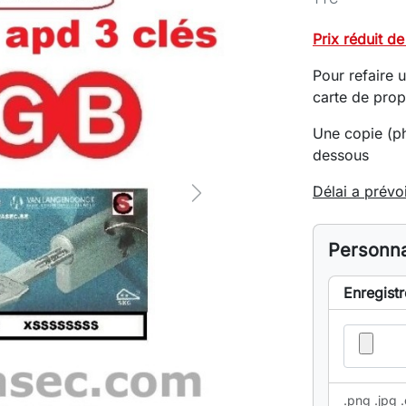
Prix réduit d
Pour refaire 
carte de prop
Une copie (ph
dessous
Délai a prévoi
Next
Personna
Enregistr
.png .jpg .