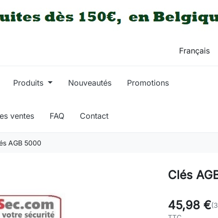
Produits
Nouveautés
Promotions
res ventes
FAQ
Contact
lés AGB 5000
Clés AG
45,98 €
(3
TTC