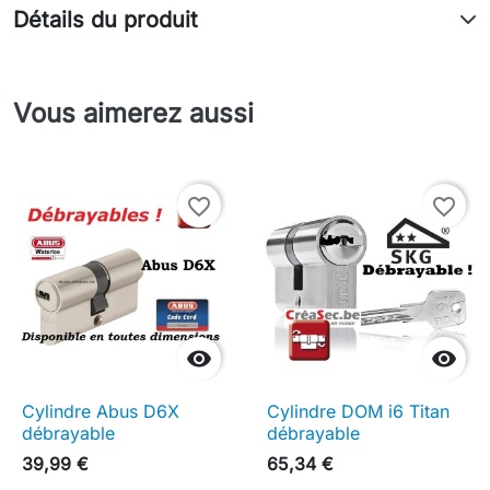
Détails du produit
Vous aimerez aussi
favorite_border
favorite_border


Cylindre Abus D6X
Cylindre DOM i6 Titan
débrayable
débrayable
39,99 €
65,34 €