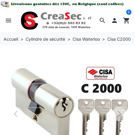
0
menu
search

shopping_cart
Accueil
Cylindre de sécurité
Cisa Waterloo
Cisa C2000
Previous
Next