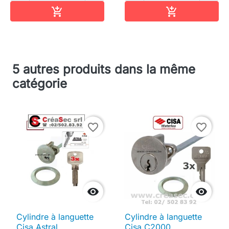
Ajouter au panier
Ajouter au pa


5 autres produits dans la même
catégorie
favorite_border
favorite_border


Cylindre à languette
Cylindre à languette
Cisa Astral
Cisa C2000