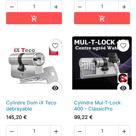




Ajouter au panier
Ajouter au pa


favorite_border
favorite_border


Cylindre Dom iX Teco
Cylindre Mul-T-Lock
débrayable
400 - ClassicPro
145,20 €
99,22 €



