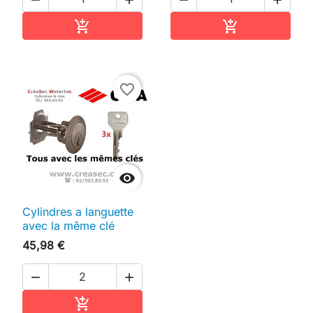
Ajouter au panier
Ajouter au pan


favorite_border

Cylindres a languette
avec la même clé
45,98 €


Ajouter au panier
