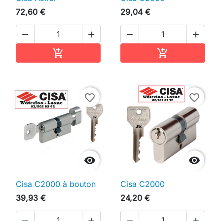
72,60 €
29,04 €




Ajouter au panier
Ajouter au pan


favorite_border
favorite_border


Cisa C2000 à bouton
Cisa C2000
39,93 €
24,20 €



