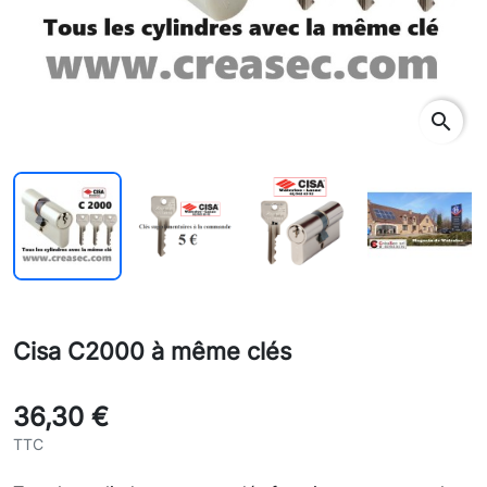
rch
search
Cisa C2000 à même clés
36,30 €
TTC