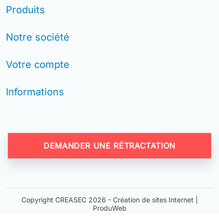
Produits
arrow_drop_down
Notre société
arrow_drop_down
Votre compte
arrow_drop_down
Informations
arrow_drop_down
DEMANDER UNE RÉTRACTATION
Copyright CREASEC 2026 -
Création de sites Internet |
ProduWeb