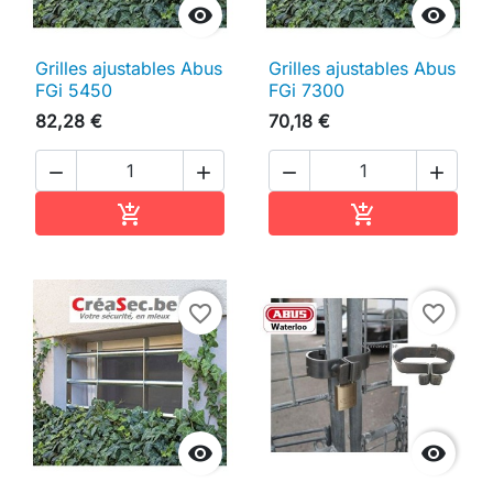


Grilles ajustables Abus
Grilles ajustables Abus
FGi 5450
FGi 7300
82,28 €
70,18 €




Ajouter au panier
Ajouter au pan


favorite_border
favorite_border

