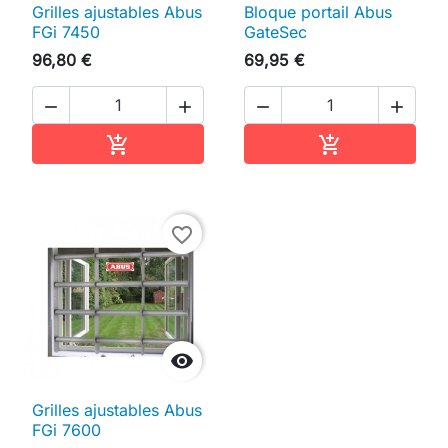
Grilles ajustables Abus
Bloque portail Abus
FGi 7450
GateSec
96,80 €
69,95 €




Ajouter au panier
Ajouter au pan


favorite_border

Grilles ajustables Abus
FGi 7600