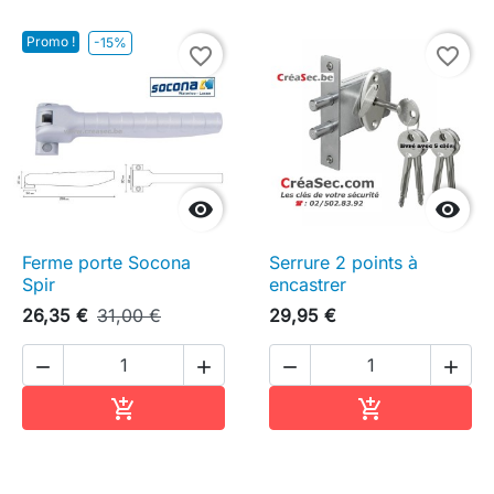
Promo !
-15%
favorite_border
favorite_border


Ferme porte Socona
Serrure 2 points à
Spir
encastrer
26,35 €
31,00 €
29,95 €




Ajouter au panier
Ajouter au pa

