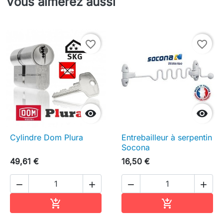
Vous aimerez aussi
favorite_border
favorite_border


Cylindre Dom Plura
Entrebailleur à serpentin
Socona
49,61 €
16,50 €




Ajouter au panier
Ajouter au pa

