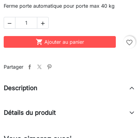
Ferme porte automatique pour porte max 40 kg



Ajouter au panier
favorite_border
Partager
Description
Détails du produit