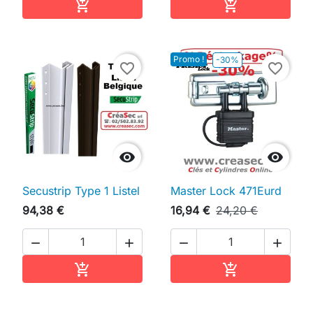
Ajouter au panier
Ajouter au pan


Promo !
-30%
favorite_border
favorite_border


Secustrip Type 1 Listel
Master Lock 471Eurd
94,38 €
16,94 €
24,20 €




Ajouter au panier
Ajouter au pan

