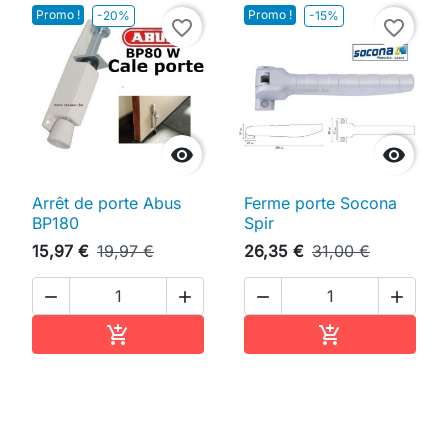
Promo !
Promo !
-20%
-15%
favorite_border
favorite_border


Arrêt de porte Abus
Ferme porte Socona
BP180
Spir
15,97 €
19,97 €
26,35 €
31,00 €




Ajouter au panier
Ajouter au pan

