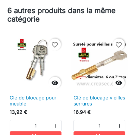
6 autres produits dans la même
catégorie
favorite_border
favorite_border


Clé de blocage pour
Clé de blocage vieilles
meuble
serrures
13,92 €
16,94 €



