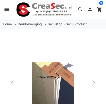
0
menu
search

shopping_cart
Home
Deurbeveiliging
Secustrip - Secu Product
Previous
Next