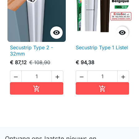


Secustrip Type 2 -
Secustrip Type 1 Listel
32mm
€ 87,12
€ 108,90
€ 94,38




In winkelwagen
In winkelwag


Ontvang ons laatste nieuws en