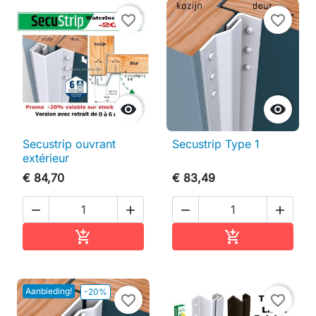
favorite_border
favorite_border


Secustrip ouvrant
Secustrip Type 1
extérieur
€ 84,70
€ 83,49




In winkelwagen
In winkelwag


Aanbieding!
-20%
favorite_border
favorite_border