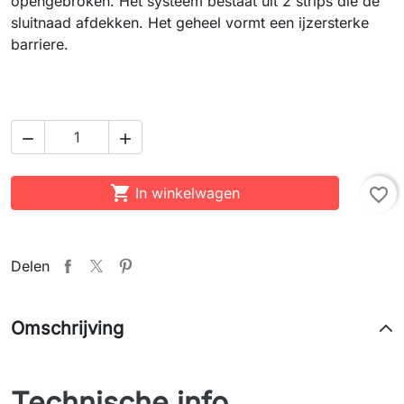
opengebroken. Het systeem bestaat uit 2 strips die de
sluitnaad afdekken. Het geheel vormt een ijzersterke
barriere.



In winkelwagen
favorite_border
Delen
Omschrijving
Technische info