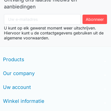
aanbiedingen
U kunt op elk gewenst moment weer uitschrijven.
Hiervoor kunt u de contactgegevens gebruiken uit de
algemene voorwaarden.
Products
arrow_drop_down
Our company
arrow_drop_down
Uw account
arrow_drop_down
Winkel informatie
arrow_drop_down