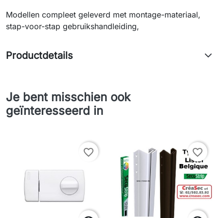
Modellen compleet geleverd met montage-materiaal,
stap-voor-stap gebruikshandleiding,
Productdetails
Je bent misschien ook
geïnteresseerd in
favorite_border
favorite_border