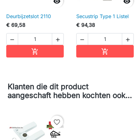


Deurbijzetslot 2110
Secustrip Type 1 Listel
€ 69,58
€ 94,38




In winkelwagen
In winkelwag


Klanten die dit product
aangeschaft hebben kochten ook...
favorite_border